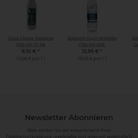
Ouzo Classic Katsaros
Giokarini Ouzo Nisiotiko
Ba
(700 ml) 37,5%
(700 ml) 40%
L
9,10 €
*
12,95 €
*
13,00 € pro 1 l
18,50 € pro 1 l
Newsletter Abonnieren
Bitte senden Sie mir entsprechend Ihrer
Datenschutzerklärung
regelmäßig und jederzeit widerruflich