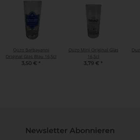
Ouzo Barbayanni
Ouzo Mini Original Glas
Ouz
Original Glas Blau 16,5cl
16,5cl
3,50 €
*
3,79 €
*
Newsletter Abonnieren