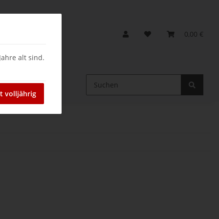
0,00 €
ahre alt sind.
ein
t volljährig