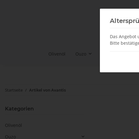
Alterspr
Das Angebot u
Bitte bestätig
Olivenöl
Ouzo
Ouzo Gläser & Co
Startseite
Artikel von Avantis
Kategorien
Olivenöl
Ouzo