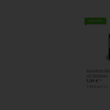
SALE 37%
Sauvignon Bla
ml) Weißwen
5,99 €
*
7,99 € pro 1 l