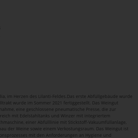
elia, im Herzen des Lilanti-Feldes.Das erste Abfüllgebäude wurde
lltrakt wurde im Sommer 2021 fertiggestellt. Das Weingut
hme, eine geschlossene pneumatische Presse, die zur
reich mit Edelstahltanks und Winzer mit integriertem
aschine, einer Abfülllinie mit Stickstoff-Vakuumfüllanlage,
sbau der Weine sowie einem Verkostungsraum. Das Weingut ist
tionsprozesses mit den Anforderungen an Hygiene und