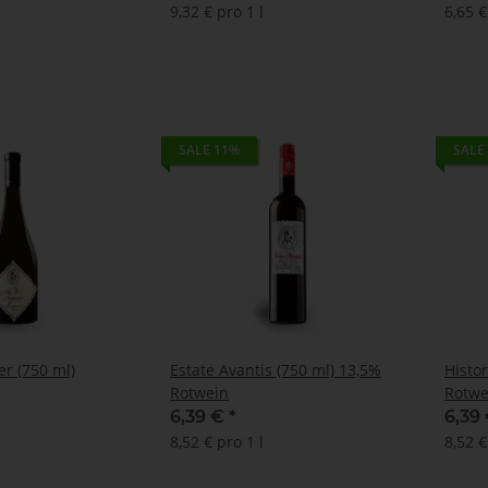
9,32 € pro 1 l
6,65 €
SALE 11%
SALE
er (750 ml)
Estate Avantis (750 ml) 13,5%
Histor
Rotwein
Rotwe
6,39 €
*
6,39
8,52 € pro 1 l
8,52 €