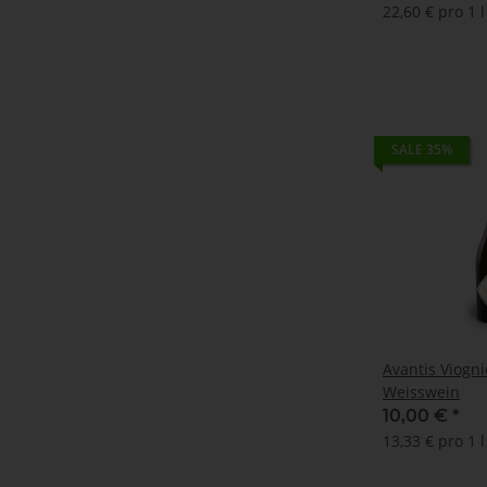
22,60 € pro 1 l
SALE 35%
Avantis Viogni
Weisswein
10,00 €
*
13,33 € pro 1 l