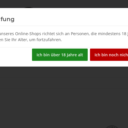
üfung
nseres Online-Shops richtet sich an Personen, die mindestens 18 J
en Sie Ihr Alter, um fortzufahren.
Restposten
Spirituosen
Tsipouro & Tsikoudia
W
Ich bin über 18 Jahre alt
Ich bin noch nich