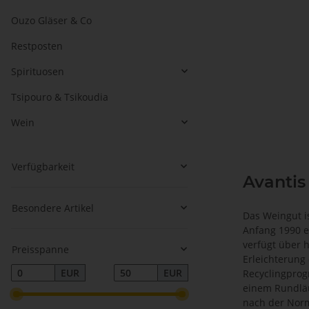
Ouzo Gläser & Co
Restposten
Spirituosen
Tsipouro & Tsikoudia
Wein
Verfügbarkeit
Avantis
Besondere Artikel
Das Weingut is
Anfang 1990 e
verfügt über
Preisspanne
Erleichterung
EUR
EUR
Recyclingprog
einem Rundläu
nach der Norm