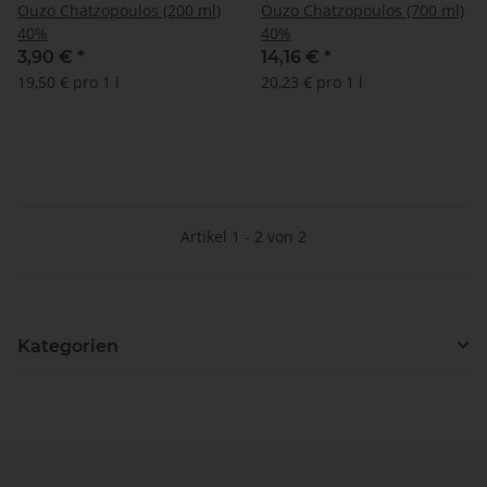
Ouzo Chatzopoulos (200 ml)
Ouzo Chatzopoulos (700 ml)
40%
40%
3,90 €
*
14,16 €
*
19,50 € pro 1 l
20,23 € pro 1 l
Artikel 1 - 2 von 2
Kategorien