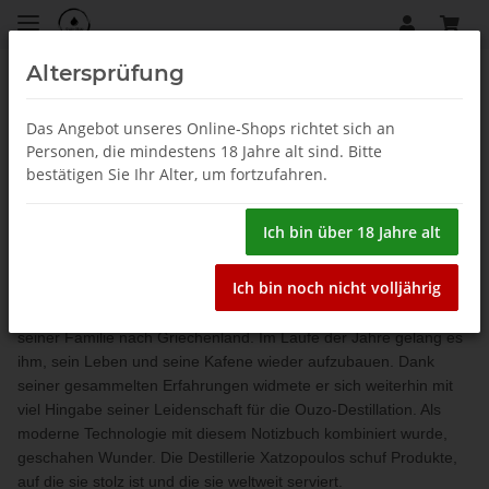
Altersprüfung
Startseite
Das Angebot unseres Online-Shops richtet sich an
Personen, die mindestens 18 Jahre alt sind. Bitte
Chatzopoulos
bestätigen Sie Ihr Alter, um fortzufahren.
Vor 100 Jahren beschloss George, der Großvater von Dimitris
Ich bin über 18 Jahre alt
Chatzopoulos, seine Geheimrezepte in einem kleinen Kafene in
den Gassen des Dorfes Giaoup in Kleinasien in einem Notizbuch
Ich bin noch nicht volljährig
niederzuschreiben. Als er 1922 gezwungen war, sein Zuhause zu
verlassen und sein Handwerk sein einziger Besitz war, zog er mit
seiner Familie nach Griechenland. Im Laufe der Jahre gelang es
ihm, sein Leben und seine Kafene wieder aufzubauen. Dank
seiner gesammelten Erfahrungen widmete er sich weiterhin mit
viel Hingabe seiner Leidenschaft für die Ouzo-Destillation. Als
moderne Technologie mit diesem Notizbuch kombiniert wurde,
geschahen Wunder. Die Destillerie Xatzopoulos schuf Produkte,
auf die sie stolz ist und die sie weltweit serviert.