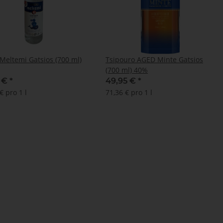
Meltemi Gatsios (700 ml)
Tsipouro AGED Minte Gatsios
(700 ml) 40%
5 €
*
49,95 €
*
€ pro 1 l
71,36 € pro 1 l