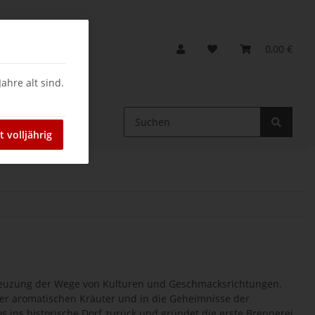
0,00 €
ahre alt sind.
ein
t volljährig
Kreuzung der Wege von Kulturen und Geschmacksrichtungen.
t der aromatischen Kräuter und in die Geheimnisse der
ios ins historische Dorf zurück und gründet die erste Brennerei