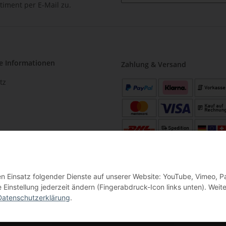
timent per E-Mail zu.
e Informationen
Zahlung & Versand
tz
m
utz
recht
den Einsatz folgender Dienste auf unserer Website: YouTube, Vimeo, P
instellung jederzeit ändern (Fingerabdruck-Icon links unten). Weit
Datenschutzerklärung
.