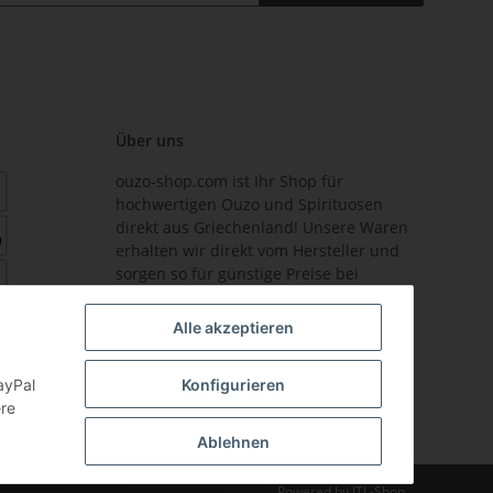
Über uns
ouzo-shop.com ist Ihr Shop für
hochwertigen Ouzo und Spirituosen
direkt aus Griechenland! Unsere Waren
erhalten wir direkt vom Hersteller und
sorgen so für günstige Preise bei
höchstmöglicher Qualität.
Alle akzeptieren
ayPal
Konfigurieren
ere
Ablehnen
Powered by
JTL-Shop