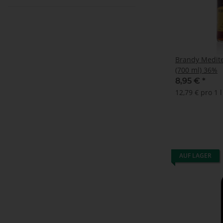
Brandy Medite
(700 ml) 36%
8,95 €
*
12,79 € pro 1 l
AUF LAGER