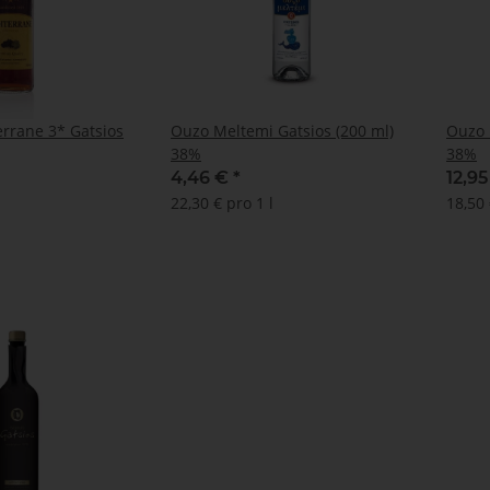
rrane 3* Gatsios
Ouzo Meltemi Gatsios (200 ml)
Ouzo 
38%
38%
4,46 €
*
12,9
22,30 € pro 1 l
18,50 