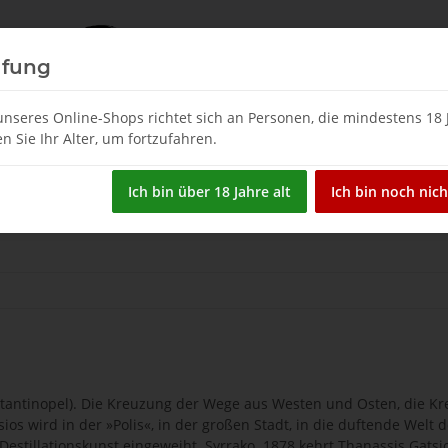
üfung
nseres Online-Shops richtet sich an Personen, die mindestens 18 J
en Sie Ihr Alter, um fortzufahren.
Restposten
Spirituosen
Tsipouro & Tsikoudia
W
Ich bin über 18 Jahre alt
Ich bin noch nich
stantinopel). Die Kreuzung der Wege aus Westen und Osten, die 
ios wird in der »Polis«, in der großen Stadt, in die duftende Wel
 Destillationskunst eingeweiht. Syrrako. 1878 kehrt Thanassis Gats