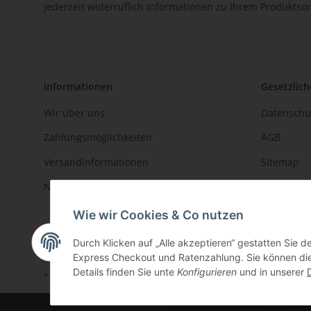
jederzeit widerruflich Informationen zu Ihrem Produktsor
Informationen
Gesetzlich
Wir über uns
Datenschu
Zahlungsmöglichkeiten
AGB
Versandinformationen
Sitemap
Newsletter
Impressu
Jugendsch
Wie wir Cookies & Co nutzen
Widerrufs
Durch Klicken auf „Alle akzeptieren“ gestatten Sie 
Express Checkout und Ratenzahlung. Sie können die E
Details finden Sie unte
Konfigurieren
und in unserer
* Alle Preise inkl. gesetzlicher USt., zzgl.
Versand