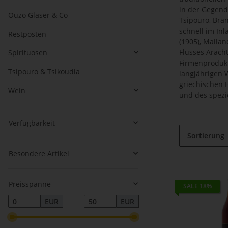
in der Gegend
Ouzo Gläser & Co
Tsipouro, Bra
schnell im In
Restposten
(1905), Maila
Flusses Arach
Spirituosen
Firmenprodukt
Tsipouro & Tsikoudia
langjährigen 
griechischen 
Wein
und des spezi
Verfügbarkeit
Sortierung
Besondere Artikel
Preisspanne
SALE 18%
EUR
EUR