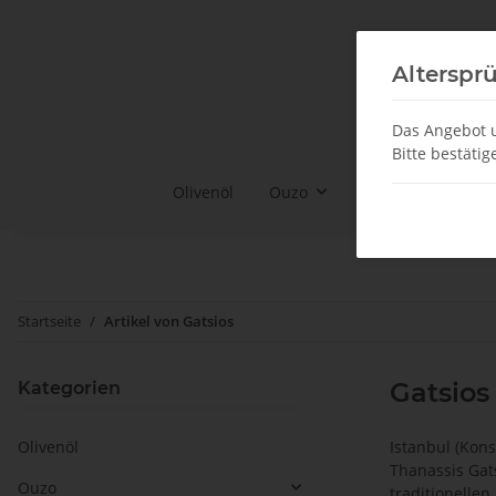
Alterspr
Das Angebot u
Bitte bestätig
Olivenöl
Ouzo
Ouzo Gläser & Co
Startseite
Artikel von Gatsios
Gatsios
Kategorien
Olivenöl
Istanbul (Kon
Thanassis Gats
Ouzo
traditionellen