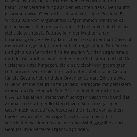
Olivenöl ist das Öl, das mit mechanischen Mitteln und
natürlicher Verarbeitung aus den Früchten des Olivenbaums
gewonnen wird. Olivenöl ist ein absolut reines Produkt. Es
wird zu 98% vom Organismus aufgenommen, während es
genau so viele Kalorien wie andere Pflanzenöle hat. Olivenöl
stellt die wichtigste Fettquelle in der Mediterranen
Ernährung dar. Als Fett pflanzlicher Herkunft enthält Olivenöl
mehrfach ungesättigte und einfach ungesättigte Fettsäuren
und gilt als außerordentlich freundlich für den Organismus
und die Gesundheit, während es kein Cholesterin enthält. Die
tierischen Fette hingegen, die eine Vielzahl von gesättigten
Fettsäuren sowie Cholesterin enthalten, stellen eine Gefahr
für die Gesundheit und den Organismus dar. Extra natives
Olivenöl ist die natürlichste Olivenöl-Kategorie mit perfektem
Aroma und Geschmack. Sein Säuregehalt liegt nicht über
0,8%. Es hat einen intensiven fruchtigen Geschmack und das
Aroma von frisch gepflückten Oliven. Sein einzigartiger
Geschmack hebt auf die beste Art die Frische von Salaten
hervor, während schwierige Gerichte, die meisterlich
verarbeitet werden müssen, wie etwa Wild, gegrilltes und
Gemüse, ihre perfekte Ergänzung finden.