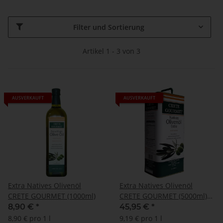
Filter und Sortierung
Artikel 1 - 3 von 3
AUSVERKAUFT
AUSVERKAUFT
Extra Natives Olivenöl
Extra Natives Olivenöl
CRETE GOURMET (1000ml)
CRETE GOURMET (5000ml)
Kanister
8,90 €
*
45,95 €
*
8,90 € pro 1 l
9,19 € pro 1 l