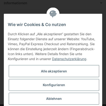
Informationen
Gesetzliche Informationen
Wie wir Cookies & Co nutzen
Zahlung & Versand
Durch Klicken auf „Alle akzeptieren“ gestatten Sie den
Einsatz folgender Dienste auf unserer Website: YouTube,
Vimeo, PayPal Express Checkout und Ratenzahlung. Sie
können die Einstellung jederzeit ändern (Fingerabdruck-
Icon links unten). Weitere Details finden Sie unte
Konfigurieren
und in unserer
Datenschutzerklärung
.
Über uns
Alle akzeptieren
ouzo-shop.com ist Ihr Shop für hochwertigen Ouzo und
Spirituosen direkt aus Griechenland! Unsere Waren erhalten
wir direkt vom Hersteller und sorgen so für günstige Preise
Konfigurieren
bei höchstmöglicher Qualität.
* Alle Preise inkl. gesetzlicher USt., zzgl.
Versand
Ablehnen