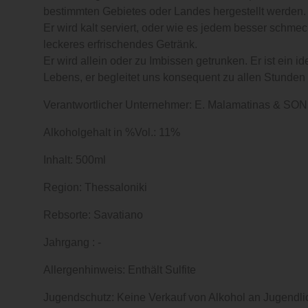
bestimmten Gebietes oder Landes hergestellt werden.
Er wird kalt serviert, oder wie es jedem besser schmec
leckeres erfrischendes Getränk.
Er wird allein oder zu Imbissen getrunken. Er ist ein 
Lebens, er begleitet uns konsequent zu allen Stund
Verantwortlicher Unternehmer: E. Malamatinas & SON
Alkoholgehalt in %Vol.: 11%
Inhalt: 500ml
Region: Thessaloniki
Rebsorte: Savatiano
Jahrgang : -
Allergenhinweis: Enthält Sulfite
Jugendschutz: Keine Verkauf von Alkohol an Jugendli