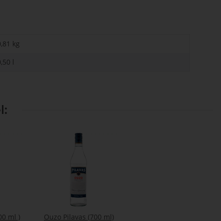
0,81 kg
,50 l
l:
00 ml )
Ouzo Pilavas (700 ml)