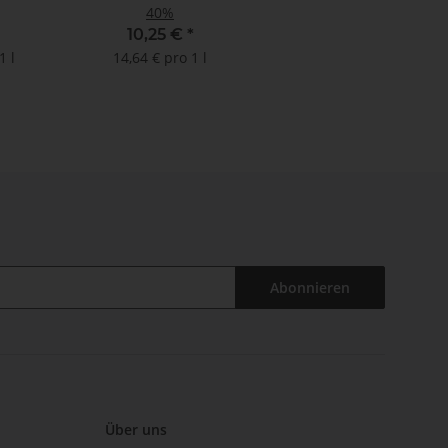
40%
10,25 €
*
1 l
14,64 € pro 1 l
Abonnieren
Über uns