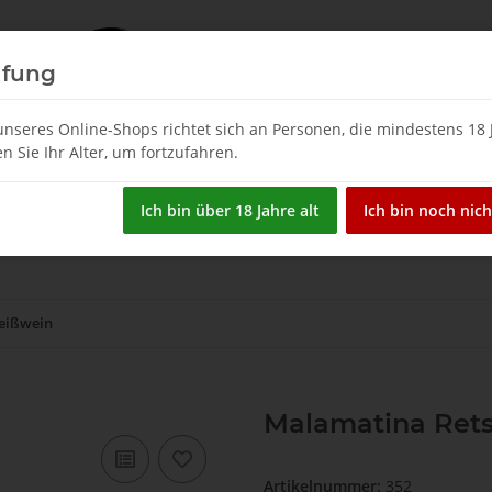
üfung
nseres Online-Shops richtet sich an Personen, die mindestens 18 J
en Sie Ihr Alter, um fortzufahren.
Restposten
Spirituosen
Tsipouro & Tsikoudia
W
Ich bin über 18 Jahre alt
Ich bin noch nich
Weißwein
Malamatina Rets
Artikelnummer:
352