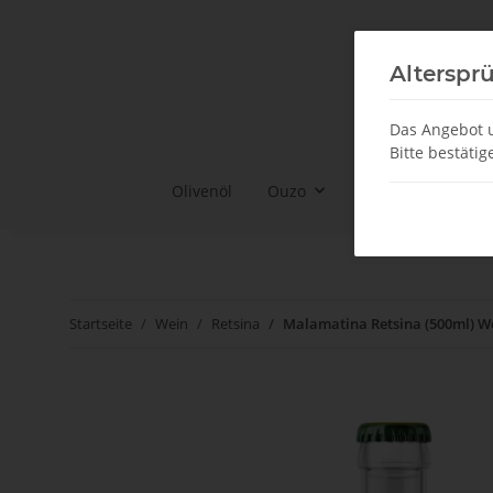
Alterspr
Das Angebot u
Bitte bestätig
Olivenöl
Ouzo
Ouzo Gläser & Co
Startseite
Wein
Retsina
Malamatina Retsina (500ml) 