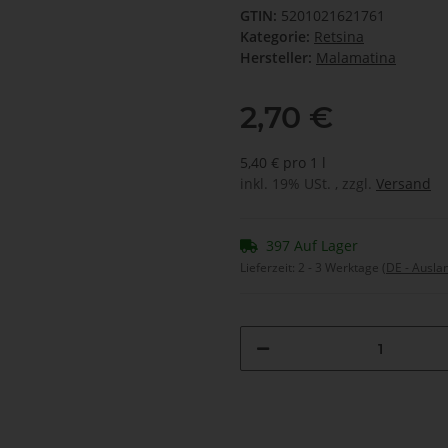
GTIN:
5201021621761
Kategorie:
Retsina
Hersteller:
Malamatina
2,70 €
5,40 € pro 1 l
inkl. 19% USt. , zzgl.
Versand
397 Auf Lager
Lieferzeit:
2 - 3 Werktage
(DE - Ausla