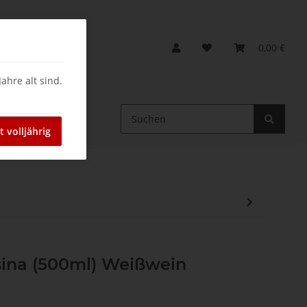
0,00 €
ahre alt sind.
ein
t volljährig
ina (500ml) Weißwein