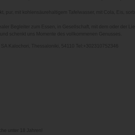
kt, pur, mit kohlensäurehaltigem Tafelwasser, mit Cola, Eis, sor
idealer Begleiter zum Essen, in Gesellschaft, mit dem oder der L
en und schenkt uns Momente des vollkommenen Genusses.
 SA Kalochori, Thessaloniki, 54110 Tel:+302310752346
che unter 18 Jahren!