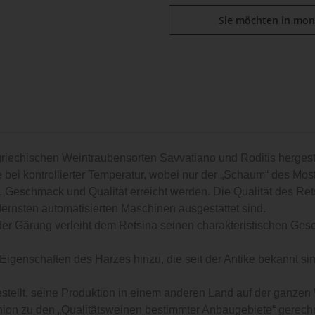
Sie möchten in mon
riechischen Weintraubensorten Savvatiano und Roditis hergeste
 bei kontrollierter Temperatur, wobei nur der „Schaum“ des Mos
 Geschmack und Qualität erreicht werden. Die Qualität des Re
dernsten automatisierten Maschinen ausgestattet sind.
er Gärung verleiht dem Retsina seinen charakteristischen Gesc
nschaften des Harzes hinzu, die seit der Antike bekannt sind.
stellt, seine Produktion in einem anderen Land auf der ganzen W
nion zu den „Qualitätsweinen bestimmter Anbaugebiete“ gerechn