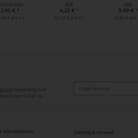
riginal Glas
40%
38%
2,95 €
*
4,22 €
*
9,69 €
*
,00 € pro 1 l
21,12 € pro 1 l
13,84 € pro 
lärung
regelmäßig und
timent per E-Mail zu.
e Informationen
Zahlung & Versand