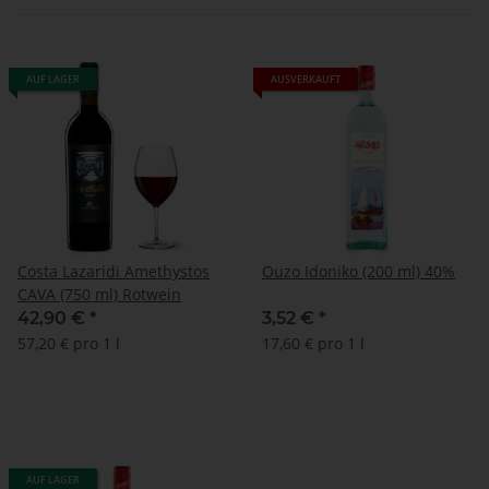
AUF LAGER
AUSVERKAUFT
Costa Lazaridi Amethystos
Ouzo Idoniko (200 ml) 40%
CAVA (750 ml) Rotwein
42,90 €
*
3,52 €
*
57,20 € pro 1 l
17,60 € pro 1 l
AUF LAGER