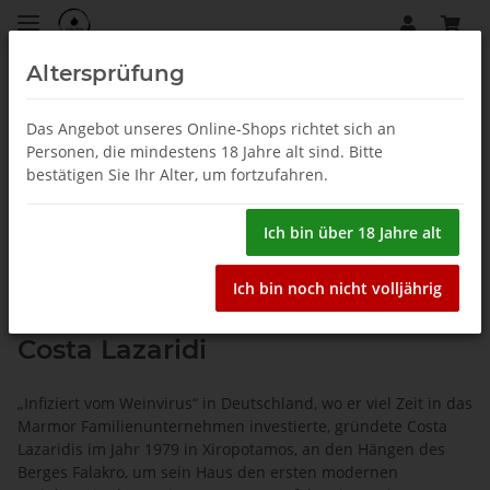
Altersprüfung
Startseite
Das Angebot unseres Online-Shops richtet sich an
Personen, die mindestens 18 Jahre alt sind. Bitte
bestätigen Sie Ihr Alter, um fortzufahren.
Ich bin über 18 Jahre alt
Ich bin noch nicht volljährig
Costa Lazaridi
„Infiziert vom Weinvirus“ in Deutschland, wo er viel Zeit in das
Marmor Familienunternehmen investierte, gründete Costa
Lazaridis im Jahr 1979 in Xiropotamos, an den Hängen des
Berges Falakro, um sein Haus den ersten modernen