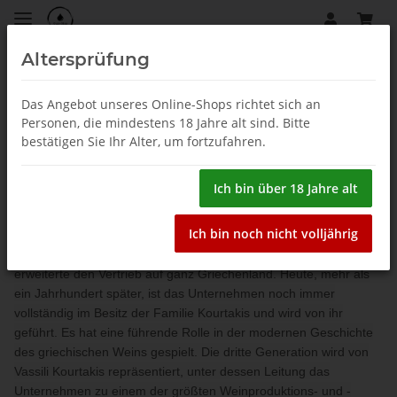
Altersprüfung
Startseite
Das Angebot unseres Online-Shops richtet sich an
Personen, die mindestens 18 Jahre alt sind. Bitte
Kourtakis
bestätigen Sie Ihr Alter, um fortzufahren.
Im Jahr 1895 gründete Vassili Kourtakis (1865–1946) sein
Ich bin über 18 Jahre alt
Unternehmen in der Kolokotroni-Straße in Athen. 1905 errichtete
er ein kleines Weingut in Markopoulo in Mesogea, etwa 30
Ich bin noch nicht volljährig
Kilometer außerhalb Athens. Sein Sohn Dimitris Kourtakis (1908–
2005) begann mit der Vermarktung von Flaschenwein und
erweiterte den Vertrieb auf ganz Griechenland. Heute, mehr als
ein Jahrhundert später, ist das Unternehmen noch immer
vollständig im Besitz der Familie Kourtakis und wird von ihr
geführt. Es hat eine führende Rolle in der modernen Geschichte
des griechischen Weins gespielt. Die dritte Generation wird von
Vassili Kourtakis repräsentiert, unter dessen Leitung das
Unternehmen zu einem der größten Weinproduktions- und -