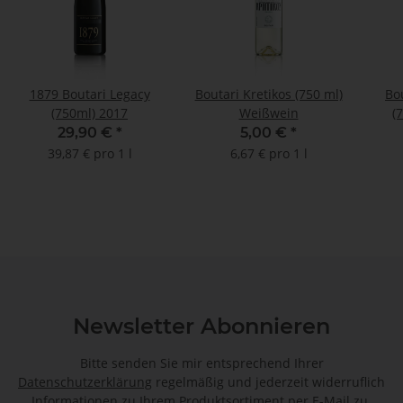
1879 Boutari Legacy
Boutari Kretikos (750 ml)
Bo
(750ml) 2017
Weißwein
(
29,90 €
*
5,00 €
*
39,87 € pro 1 l
6,67 € pro 1 l
Newsletter Abonnieren
Bitte senden Sie mir entsprechend Ihrer
Datenschutzerklärung
regelmäßig und jederzeit widerruflich
Informationen zu Ihrem Produktsortiment per E-Mail zu.