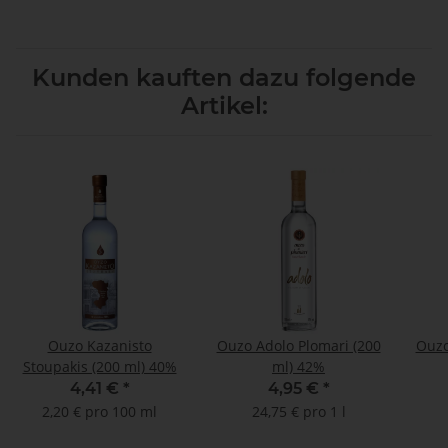
Kunden kauften dazu folgende
Artikel:
Ouzo Kazanisto
Ouzo Adolo Plomari (200
Ouzo
Stoupakis (200 ml) 40%
ml) 42%
4,41 €
*
4,95 €
*
2,20 € pro 100 ml
24,75 € pro 1 l