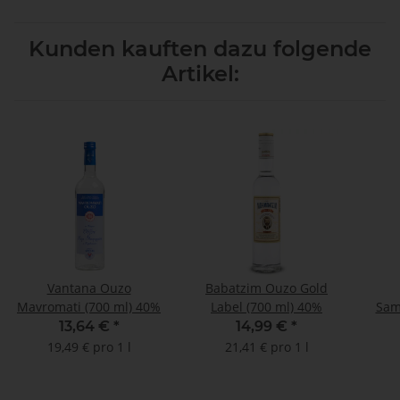
Kunden kauften dazu folgende
Artikel:
Vantana Ouzo
Babatzim Ouzo Gold
Mavromati (700 ml) 40%
Label (700 ml) 40%
Sam
13,64 €
*
14,99 €
*
19,49 € pro 1 l
21,41 € pro 1 l