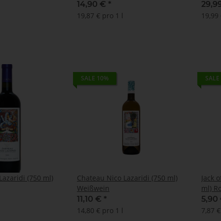
14,90 €
*
29,9
19,87 € pro 1 l
19,99 
SALE 10%
SALE
azaridi (750 ml)
Chateau Nico Lazaridi (750 ml)
Jack of
Weißwein
ml) R
11,10 €
*
5,90
14,80 € pro 1 l
7,87 €