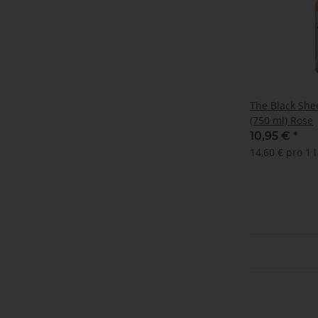
The Black She
(750 ml) Rose
10,95 €
*
14,60 € pro 1 l