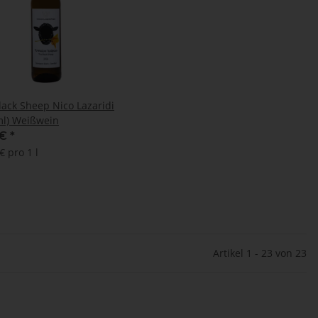
lack Sheep Nico Lazaridi
ml) Weißwein
 €
*
€ pro 1 l
Artikel 1 - 23 von 23