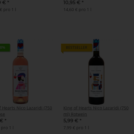
9 €
*
10,95 €
*
€ pro 1 l
14,60 € pro 1 l
 8%
BESTSELLER
 Hearts Nico Lazaridi (750
King of Hearts Nico Lazaridi (750
ose
ml) Rotwein
 €
*
5,99 €
*
 pro 1 l
7,99 € pro 1 l