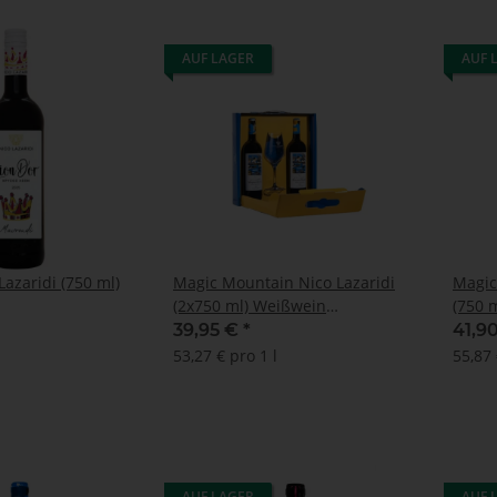
AUF LAGER
AUF 
Lazaridi (750 ml)
Magic Mountain Nico Lazaridi
Magic
(2x750 ml) Weißwein
(750 
Geschenkbox
39,95 €
*
41,9
53,27 € pro 1 l
55,87 
AUF LAGER
AUF 