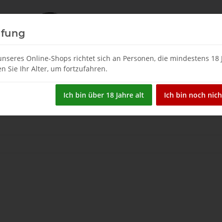
üfung
nseres Online-Shops richtet sich an Personen, die mindestens 18 J
en Sie Ihr Alter, um fortzufahren.
Restposten
Spirituosen
Tsipouro & Tsikoudia
W
Ich bin über 18 Jahre alt
Ich bin noch nich