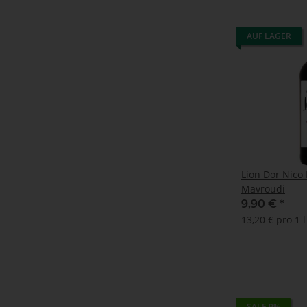
AUF LAGER
Lion Dor Nico 
Mavroudi
9,90 €
*
13,20 € pro 1 l
SALE 9%