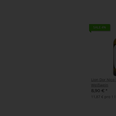
SALE 4%
Lion Dor Nico Lazar
Weißwein
8,90 €
*
11,87 € pro 1 l