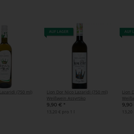
AUF LAGER
AUF 
idi (750 ml)
Lion Dor Nico Lazaridi (750 ml)
Lion Dor
Weißwein Assyrtiko
Weißw
9,90 €
*
9,90
13,20 € pro 1 l
13,20 