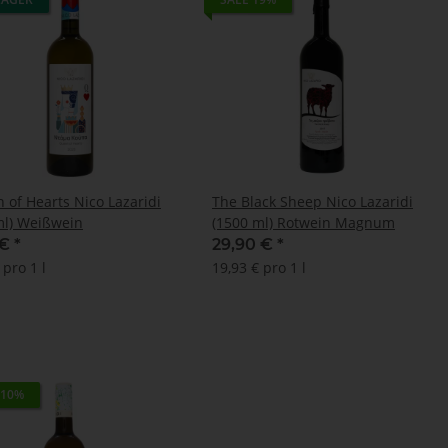
 of Hearts Nico Lazaridi
The Black Sheep Nico Lazaridi
ml) Weißwein
(1500 ml) Rotwein Magnum
 €
*
29,90 €
*
 pro 1 l
19,93 € pro 1 l
 10%