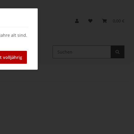
0,00 €
ahre alt sind.
ein
t volljährig