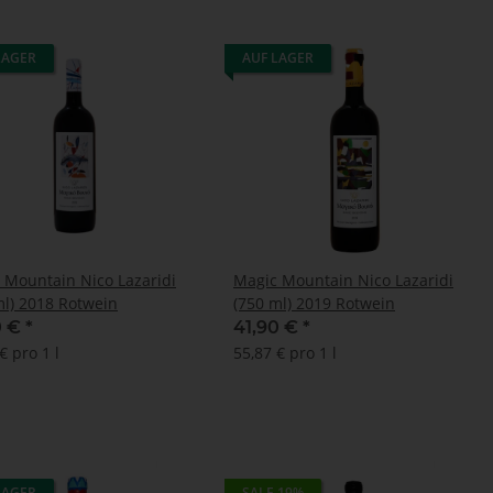
LAGER
AUF LAGER
 Mountain Nico Lazaridi
Magic Mountain Nico Lazaridi
ml) 2018 Rotwein
(750 ml) 2019 Rotwein
0 €
*
41,90 €
*
€ pro 1 l
55,87 € pro 1 l
LAGER
SALE 19%