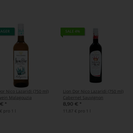
LAGER
SALE 4%
 Nico Lazaridi (750 ml)
Lion Dor Nico Lazaridi (750 ml)
ein Malagouzia
Cabernet Sauvignon
 €
*
8,90 €
*
€ pro 1 l
11,87 € pro 1 l