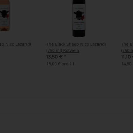
ep Nico Lazaridi
The Black Sheep Nico Lazaridi
The B
(750 ml) Rotwein
(750 
13,50 €
*
11,10
18,00 € pro 1 l
14,80 