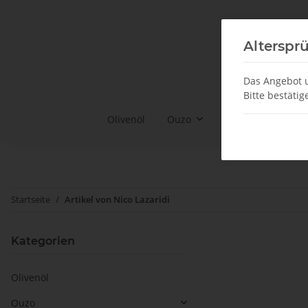
Alterspr
Das Angebot u
Bitte bestätig
Olivenöl
Ouzo
Ouzo Gläser & Co
Startseite
Artikel von Nico Lazaridi
Kategorien
Olivenöl
Ouzo