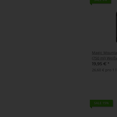
Magic Mountai
(750 ml) Weiß
19,95 €
*
26,60 € pro 1 l
SALE 15%