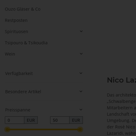
Ouzo Gläser & Co
Restposten
Spirituosen
Tsipouro & Tsikoudia
Wein
Verfügbarkeit
Nico La
Besondere Artikel
Das architekto
„Schwalbenges
Mitarbeitern a
Preisspanne
Landschaft vo
EUR
EUR
Umgebung. Der
der Rosé Nico
Lazaridi, wäh