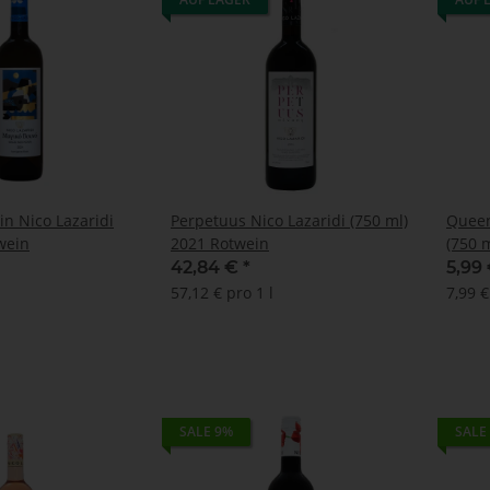
n Nico Lazaridi
Perpetuus Nico Lazaridi (750 ml)
Queen
wein
2021 Rotwein
(750 
42,84 €
*
5,99
57,12 € pro 1 l
7,99 €
SALE 9%
SALE