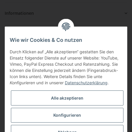
Informationen
Gesetzliche Informationen
Wie wir Cookies & Co nutzen
Zahlung & Versand
Durch Klicken auf „Alle akzeptieren“ gestatten Sie den
Einsatz folgender Dienste auf unserer Website: YouTube,
Vimeo, PayPal Express Checkout und Ratenzahlung. Sie
können die Einstellung jederzeit ändern (Fingerabdruck-
Icon links unten). Weitere Details finden Sie unte
Konfigurieren
und in unserer
Datenschutzerklärung
.
Über uns
Alle akzeptieren
ouzo-shop.com ist Ihr Shop für hochwertigen Ouzo und
Spirituosen direkt aus Griechenland! Unsere Waren erhalten
wir direkt vom Hersteller und sorgen so für günstige Preise
Konfigurieren
bei höchstmöglicher Qualität.
* Alle Preise inkl. gesetzlicher USt., zzgl.
Versand