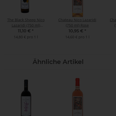
The Black Sheep Nico
Chateau Nico Lazaridi
Cha
Lazaridi (750 ml)
(750 ml) Rose
Weißwein
11,10 €
*
10,95 €
*
14,80 € pro 1 l
14,60 € pro 1 l
Ähnliche Artikel