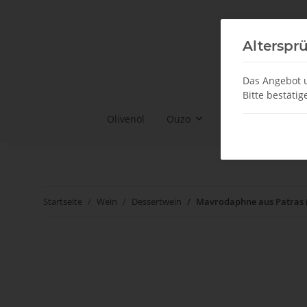
Alterspr
Das Angebot u
Bitte bestätig
Olivenöl
Ouzo
Ouzo Gläser & Co
Startseite
Wein
Dessertwein
Mavrodaphne aus Patras 