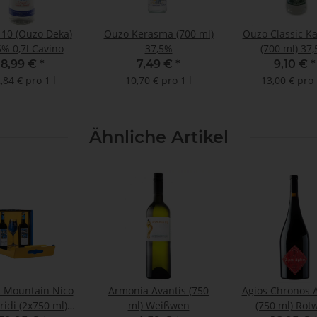
10 (Ouzo Deka)
Ouzo Kerasma (700 ml)
Ouzo Classic Ka
5% 0,7l Cavino
37,5%
(700 ml) 37
8,99 €
*
7,49 €
*
9,10 €
*
,84 € pro 1 l
10,70 € pro 1 l
13,00 € pro 
Ähnliche Artikel
 Mountain Nico
Armonia Avantis (750
Agios Chronos A
ridi (2x750 ml)
ml) Weißwen
(750 ml) Rot