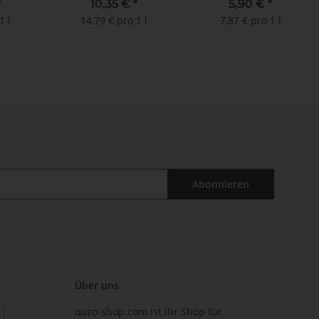
*
10,35 €
*
5,90 €
*
1 l
14,79 € pro 1 l
7,87 € pro 1 l
Abonnieren
Über uns
ouzo-shop.com ist Ihr Shop für