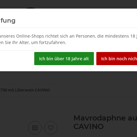
üfung
nseres Online-Shops richtet sich an Personen, die mindestens 18 J
en Sie Ihr Alter, um fortzufahren.
Restposten
Spirituosen
Tsipouro & Tsikoudia
W
Ich bin über 18 Jahre alt
Ich bin noch nich
(750 ml) Likörwein CAVINO
Mavrodaphne aus
CAVINO