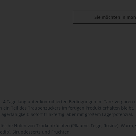
Sie möchten in mon
a. 4 Tage lang unter kontrollierten Bedingungen im Tank vergoren u
ein Teil des Traubenzuckers im fertigen Produkt erhalten bleibt.
gerfähigkeit: Sofort trinkfertig, aber mit großem Lagerpotenzial.
atische Noten von Trockenfrüchten (Pflaume, Feige, Rosine). Warm, 
sedip), Sirupdesserts und Früchten.