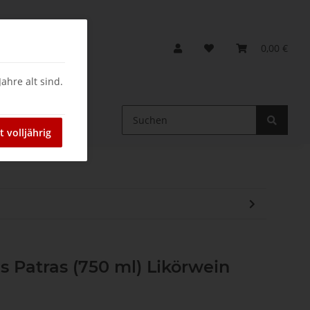
0,00 €
ahre alt sind.
ein
t volljährig
 Patras (750 ml) Likörwein