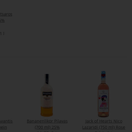
tsaros
,5%
1 l
vantis
Bananenlikör Pilavas
Jack of Hearts Nico
wein
(700 ml) 25%
Lazaridi (750 ml) Rose