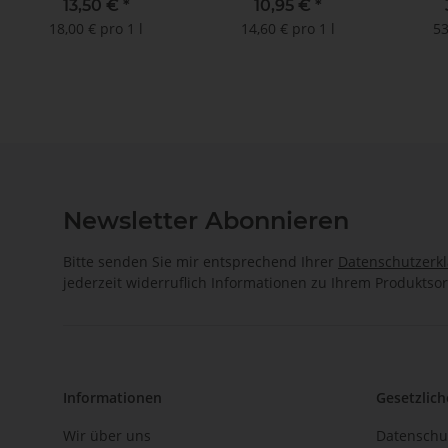
Weißw
13,50 €
*
10,95 €
*
18,00 € pro 1 l
14,60 € pro 1 l
53
Newsletter Abonnieren
Bitte senden Sie mir entsprechend Ihrer
Datenschutzerk
jederzeit widerruflich Informationen zu Ihrem Produktsor
Informationen
Gesetzlich
Wir über uns
Datenschu