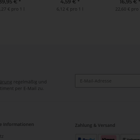
ein Geschenkbox
39,95 €
*
4,59 €
*
16,95 €
,27 € pro 1 l
6,12 € pro 1 l
22,60 € pro 
lärung
regelmäßig und
timent per E-Mail zu.
e Informationen
Zahlung & Versand
tz