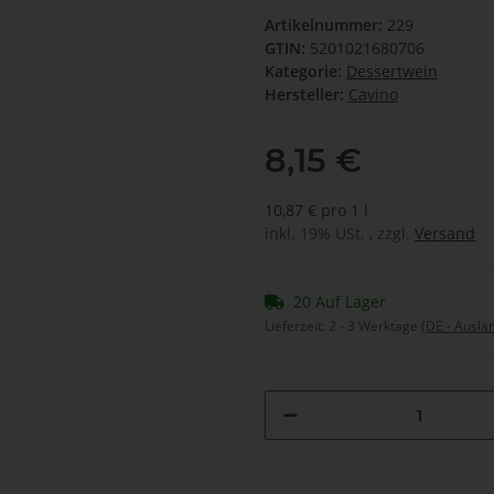
Artikelnummer:
229
GTIN:
5201021680706
Kategorie:
Dessertwein
Hersteller:
Cavino
8,15 €
10,87 € pro 1 l
inkl. 19% USt. , zzgl.
Versand
20 Auf Lager
Lieferzeit:
2 - 3 Werktage
(DE - Ausla