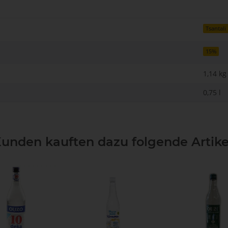
Tsantali
15%
1,14 kg
0,75 l
unden kauften dazu folgende Artike